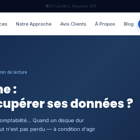
CC Leclerc, Beynost (01)
ces
Notre Approche
Avis Clients
À Propos
Blog
min de lecture
e :
cupérer ses données ?
comptabilité… Quand un disque dur
ut n'est pas perdu — à condition d'agir