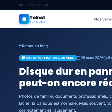
Lun–Sam 10h–19h
Telnet
Nos Servi
BEYNOST
Retour au blog
26 mars 2026
6 
RÉCUPÉRATION DE DONNÉES
Disque dur en pann
peut-on encore ré
Photos de famille, documents professionnels, 
lâche, la panique est normale. Mais souvent, to
correctement et rapidement.