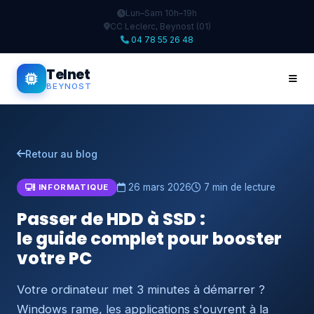
Lun–Sam 10h–19h
CC Leclerc, Beynost (01)
04 78 55 26 48
Telnet
BEYNOST
Retour au blog
26 mars 2026
7 min de lecture
INFORMATIQUE
Passer de HDD à SSD :
le guide complet pour booster
votre PC
Votre ordinateur met 3 minutes à démarrer ?
Windows rame, les applications s'ouvrent à la