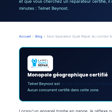
et que vous cherchez un réparateur certifié, il
minutes : Telnet Beynost.
Accueil
›
Blog
›
Seul réparateur Quali Répar du corridor 
Monopole géographique certifié
Telnet Beynost est
le seul réparateur certifié Q
Aucun concurrent certifié dans cette zone.
Lorsqu'un appareil tombe en panne, le réflexe na