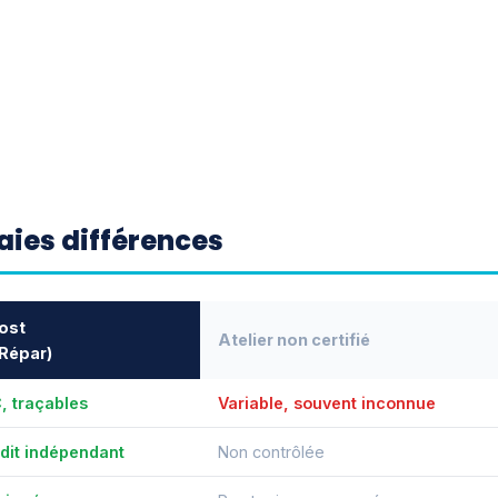
vraies différences
ost
Atelier non certifié
 Répar)
C, traçables
Variable, souvent inconnue
udit indépendant
Non contrôlée