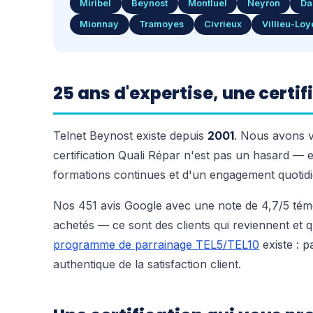
Miribel
Beynost
Montluel
Neyron
Da
Mionnay
Tramoyes
Civrieux
Villieu-Lo
25 ans d'expertise, une certi
Telnet Beynost existe depuis
2001
. Nous avons vu
certification Quali Répar n'est pas un hasard — el
formations continues et d'un engagement quotidie
Nos 451 avis Google avec une note de 4,7/5 témo
achetés — ce sont des clients qui reviennent et 
programme de parrainage TEL5/TEL10
existe : p
authentique de la satisfaction client.