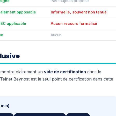
 signé
Pas toujours proposé
également opposable
Informelle, souvent non tenue
GEC applicable
Aucun recours formalisé
ue
Aucun
lusive
ar montre clairement un
vide de certification
dans le
elnet Beynost est le seul point de certification dans cette
 min)