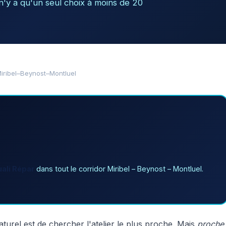
 n'y a qu'un seul choix à moins de 20
Miribel–Beynost–Montluel
uali Répar
dans tout le corridor Miribel – Beynost – Montluel.
turel est de chercher l'atelier le plus proche. Mais
proche