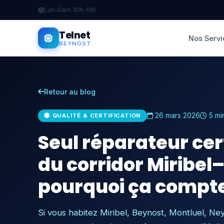
Lun–Sam 10h–19h
Telnet
Nos Servi
BEYNOST
Retour au blog
26 mars 2026
5 min
QUALITÉ & CERTIFICATION
Seul réparateur cer
du corridor Miribel
pourquoi ça compt
Si vous habitez Miribel, Beynost, Montluel, N