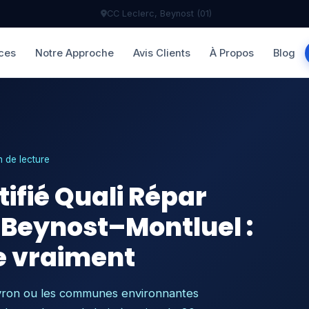
CC Leclerc, Beynost (01)
ces
Notre Approche
Avis Clients
À Propos
Blog
 de lecture
tifié Quali Répar
–Beynost–Montluel :
e vraiment
eyron ou les communes environnantes