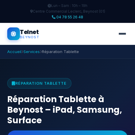
Lun – Sam : 10h – 19h
Centre Commercial Leclerc, Beynost (01)
04 78 55 26 48
Telnet
BEYNOST
Accueil
Services
Réparation Tablette
RÉPARATION TABLETTE
Réparation Tablette à
Beynost – iPad, Samsung,
Surface